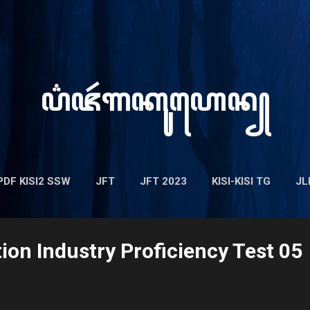
Langsung ke konten utama
ꦥ꦳ꦗꦂ​ꦒꦏꦸꦲꦺꦤ꧀
PDF KISI2 SSW
JFT
JFT 2023
KISI-KISI TG
JL
n Industry Proficiency Test 05