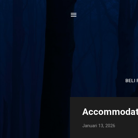
e
BELI 
P
Accommodatio
o
s
Januari 13, 2026
t