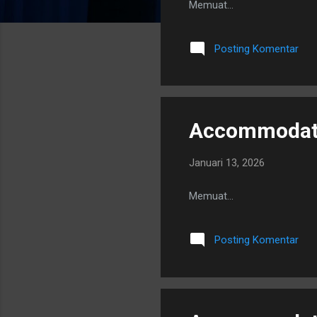
i
Memuat…
n
g
Posting Komentar
a
n
Accommodatio
Januari 13, 2026
Memuat…
Posting Komentar