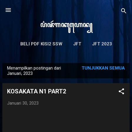
Langsung ke konten utama
e
ꦥ꦳ꦗꦂ​ꦒꦏꦸꦲꦺꦤ꧀
BELI PDF KISI2 SSW
JFT
JFT 2023
KISI-KISI TG
LAINNYA…
JLPT N4
Menampilkan postingan dari
TUNJUKKAN SEMUA
P
Januari, 2023
o
s
KOSAKATA N1 PART2
t
i
Januari 30, 2023
n
g
a