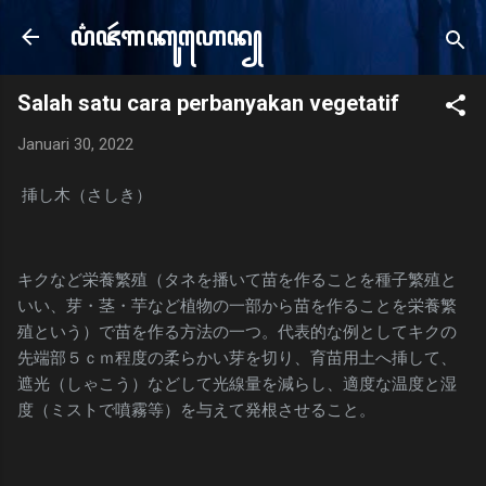
Langsung ke konten utama
ꦥ꦳ꦗꦂ​ꦒꦏꦸꦲꦺꦤ꧀
e
Salah satu cara perbanyakan vegetatif
Januari 30, 2022
挿し木（さしき）
キクなど栄養繁殖（タネを播いて苗を作ることを種子繁殖と
いい、芽・茎・芋など植物の一部から苗を作ることを栄養繁
殖という）で苗を作る方法の一つ。代表的な例としてキクの
先端部５ｃｍ程度の柔らかい芽を切り、育苗用土へ挿して、
遮光（しゃこう）などして光線量を減らし、適度な温度と湿
度（ミストで噴霧等）を与えて発根させること。