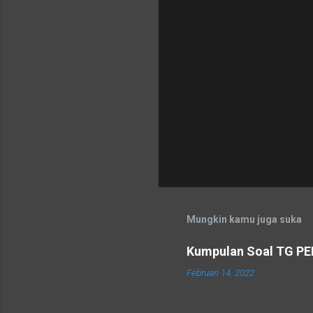
Mungkin kamu juga suka
Kumpulan Soal TG P
Februari 14, 2022