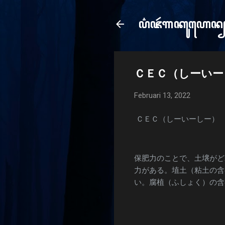
ꦥ꦳ꦗꦂ​ꦒꦏꦸꦲꦺꦤ
e
ＣＥＣ（しーいー
Februari 13, 2022
ＣＥＣ（しーいーしー）
保肥力のことで、土壌がど
力がある。埴土（粘土の含
い。腐植（ふしょく）の含