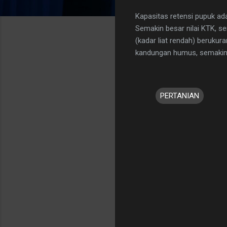
Kapasitas retensi pupuk a
Semakin besar nilai KTK, se
(kadar liat rendah) berukur
kandungan humus, semakin t
PERTANIAN
K
o
m
e
n
t
a
r