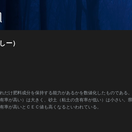
Langsung ke konten utama
꧀
しー）
れだけ肥料成分を保持する能力があるかを数値化したものである
有率が高い）は大きく、砂土（粘土の含有率が低い）は小さい。
有率が高いとＣＥＣ値も高くなるといわれている。