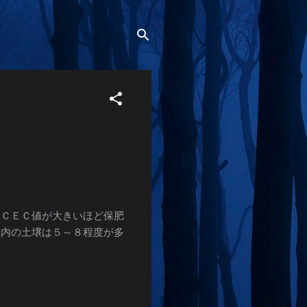
。ＣＥＣ値が大きいほど保肥
県内の土壌は５～８程度が多