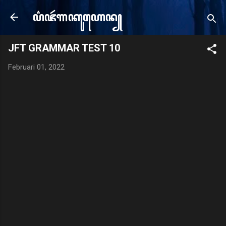
Langsung ke konten utama
ꦥ꦳ꦗꦂ​ꦒꦏꦸꦲꦺꦤ꧀
e
JFT GRAMMAR TEST 10
Februari 01, 2022