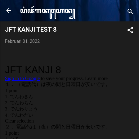
Langsung ke konten utama
ꦥ꦳ꦗꦂ​ꦒꦏꦸꦲꦺꦤ꧀
e
JFT KANJI TEST 8
Februari 01, 2022