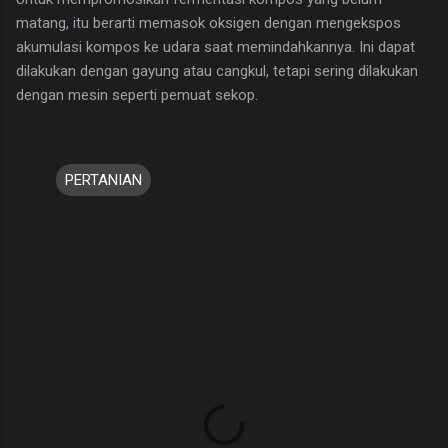
matang, itu berarti memasok oksigen dengan mengekspos
akumulasi kompos ke udara saat memindahkannya. Ini dapat
dilakukan dengan gayung atau cangkul, tetapi sering dilakukan
dengan mesin seperti pemuat sekop.
PERTANIAN
K
o
m
e
n
t
a
r