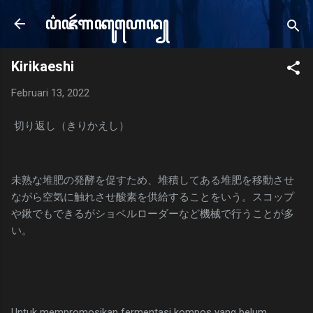
Langsung ke konten utama
ꦥ꦳ꦗꦂ​ꦒꦏꦸꦲꦺꦤ꧀
e
Kirikaeshi
Februari 13, 2022
切り返し（きりかえし）
未熟な堆肥の発酵を促すため、堆積してある堆肥を移動させ
ながら空気に触れさせ酸素を供給することをいう。スコップ
や鍬でもできるがショベルローダーなど機械で行うことが多
い。
Untuk mempromosikan fermentasi kompos yang belum