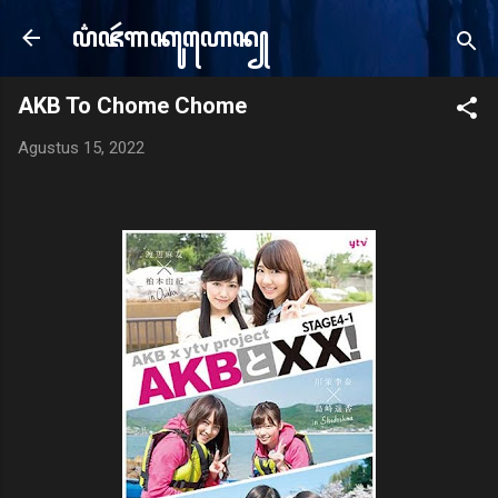
Langsung ke konten utama
ꦥ꦳ꦗꦂ​ꦒꦏꦸꦲꦺꦤ꧀
e
AKB To Chome Chome
Agustus 15, 2022