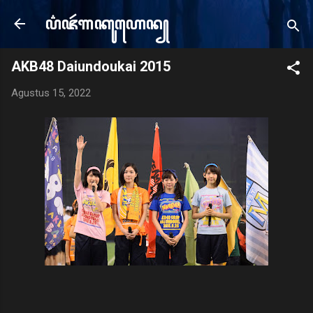
Langsung ke konten utama
ꦥ꦳ꦗꦂ​ꦒꦏꦸꦲꦺꦤ꧀
e
AKB48 Daiundoukai 2015
Agustus 15, 2022