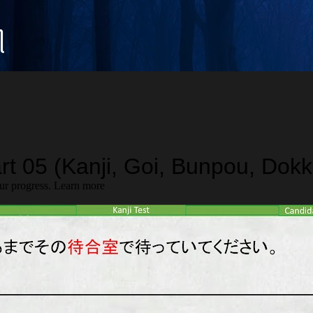
Langsung ke konten utama
꧀