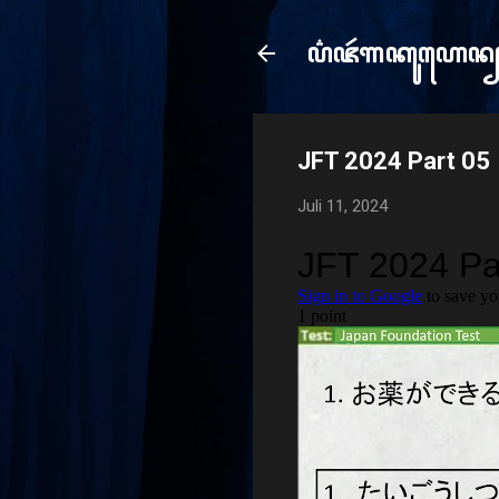
ꦥ꦳ꦗꦂ​ꦒꦏꦸꦲꦺꦤ
e
JFT 2024 Part 05
Juli 11, 2024