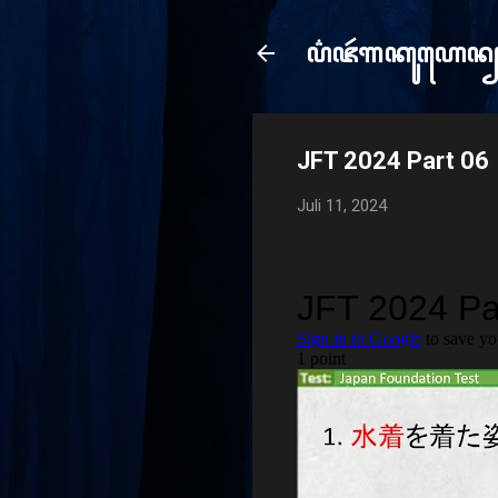
ꦥ꦳ꦗꦂ​ꦒꦏꦸꦲꦺꦤ
e
JFT 2024 Part 06
Juli 11, 2024