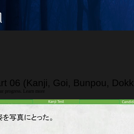
Langsung ke konten utama
꧀