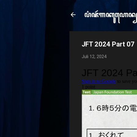
ꦥ꦳ꦗꦂ​ꦒꦏꦸꦲꦺꦤ
e
JFT 2024 Part 07
Juli 12, 2024