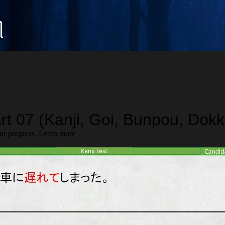
Langsung ke konten utama
꧀