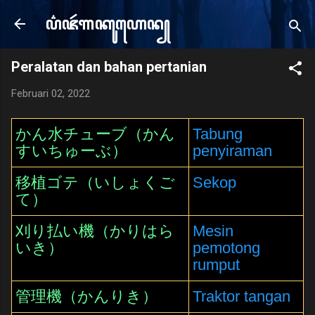
Langsung ke konten utama
ꦥ꦳ꦗꦂ​ꦒꦏꦸꦲꦺꦤ꧀
e
Peralatan dan bahan pertanian
Februari 02, 2022
かん水チューブ（かん
Tabung
すいちゅーぶ）
penyiraman
移植ゴテ（いしょくご
Sekop
て）
刈り払い機（かりはら
Mesin
いき）
pemotong
rumput
管理機（かんりき）
Traktor tangan